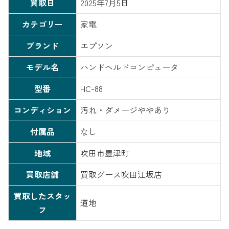
買取日
2025年7月5日
カテゴリー
家電
ブランド
エプソン
モデル名
ハンドヘルドコンピュータ
型番
HC-88
コンディション
汚れ・ダメージややあり
付属品
なし
地域
吹田市豊津町
買取店舗
買取グース吹田江坂店
買取したスタッ
道地
フ