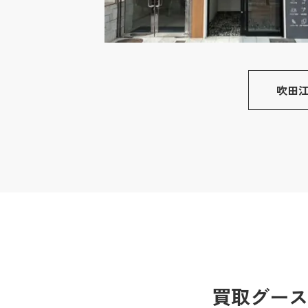
吹田
買取グース