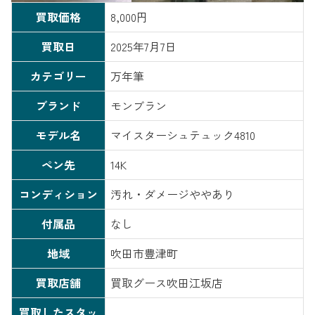
買取価格
8,000円
買取日
2025年7月7日
カテゴリー
万年筆
ブランド
モンブラン
モデル名
マイスターシュテュック4810
ペン先
14K
コンディション
汚れ・ダメージややあり
付属品
なし
地域
吹田市豊津町
買取店舗
買取グース吹田江坂店
買取したスタッ