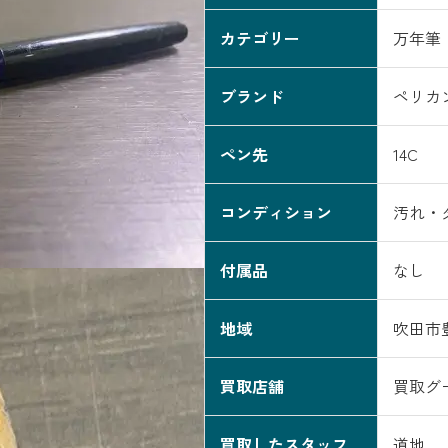
カテゴリー
万年筆
ブランド
ペリカ
ペン先
14C
コンディション
汚れ・
付属品
なし
地域
吹田市
買取店舗
買取グ
買取したスタッフ
道地