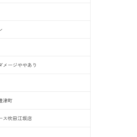
ン
ダメージややあり
豊津町
ース吹田江坂店