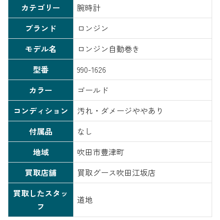
カテゴリー
腕時計
ブランド
ロンジン
モデル名
ロンジン自動巻き
型番
990-1626
カラー
ゴールド
コンディション
汚れ・ダメージややあり
付属品
なし
地域
吹田市豊津町
買取店舗
買取グース吹田江坂店
買取したスタッ
道地
フ