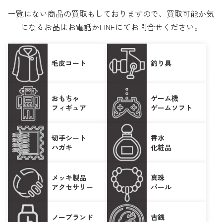
一覧にない商品の買取もしておりますので、買取可能か気
になるお品はお電話かLINEにてお問合せください。
毛皮コート
釣り具
おもちゃ
ゲーム機
フィギュア
ゲームソフト
切手シート
香水
ハガキ
化粧品
メッキ製品
真珠
アクセサリー
パール
ノーブランド
古銭