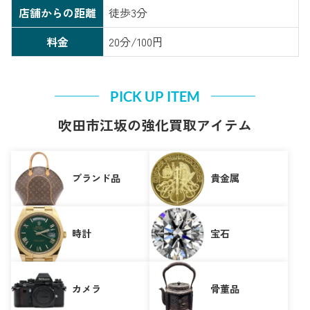
店舗からの距離
徒歩3分
料金
20分/100円
PICK UP ITEM
吹田市江坂の強化買取アイテム
ブランド品
貴金属
時計
宝石
カメラ
骨董品