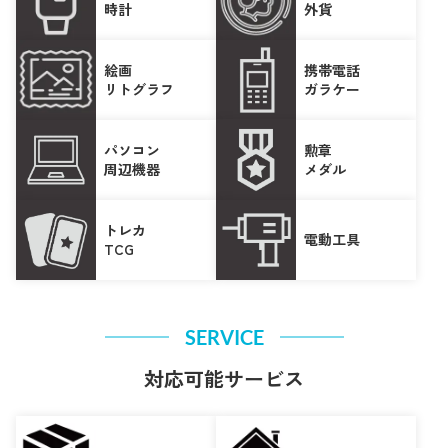
時計
外貨
絵画
携帯電話
リトグラフ
ガラケー
パソコン
勲章
周辺機器
メダル
トレカ
電動工具
TCG
SERVICE
対応可能サービス