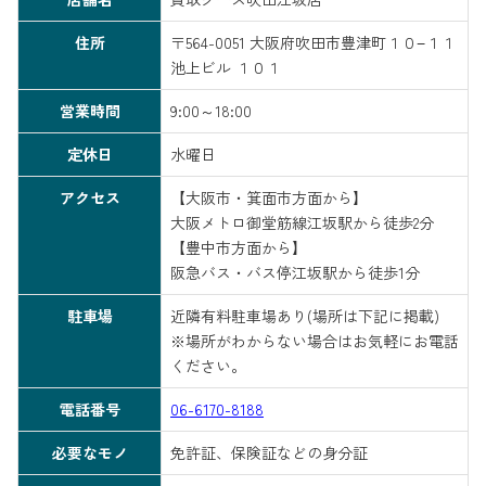
住所
〒564-0051 大阪府吹田市豊津町１０−１１
池上ビル １０１
営業時間
9:00～18:00
定休日
水曜日
アクセス
【大阪市・箕面市方面から】
大阪メトロ御堂筋線江坂駅から徒歩2分
【豊中市方面から】
阪急バス・バス停江坂駅から徒歩1分
駐車場
近隣有料駐車場あり(場所は下記に掲載)
※場所がわからない場合はお気軽にお電話
ください。
電話番号
06-6170-8188
必要なモノ
免許証、保険証などの身分証