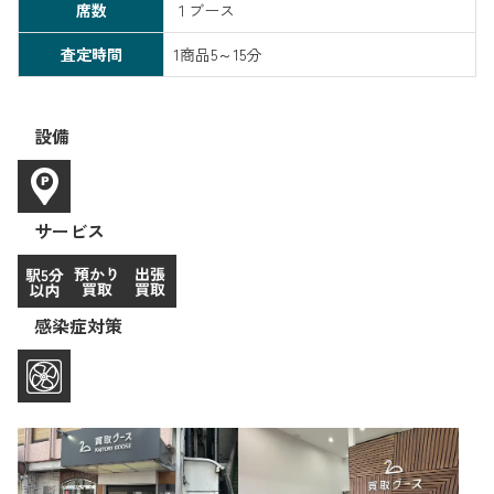
席数
１ブース
査定時間
1商品5～15分
設備
サービス
感染症対策