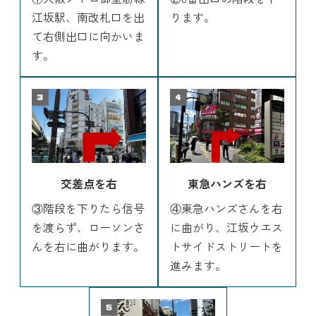
江坂駅、南改札口を出
ります。
て右側出口に向かいま
す。
交差点を右
東急ハンズを右
③階段を下りたら信号
④東急ハンズさんを右
を渡らず、ローソンさ
に曲がり、江坂ウエス
んを右に曲がります。
トサイドストリートを
進みます。