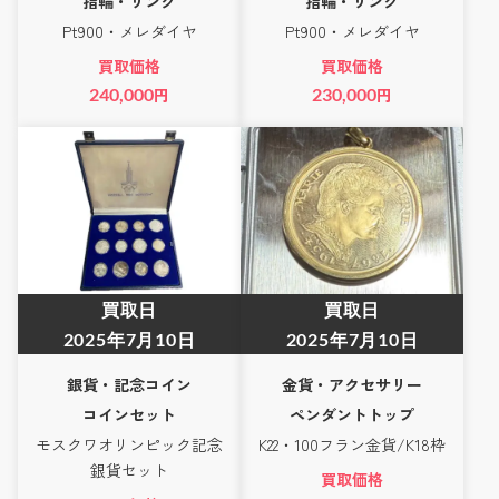
指輪・リング
指輪・リング
Pt900・メレダイヤ
Pt900・メレダイヤ
買取価格
買取価格
240,000
円
230,000
円
買取日
買取日
2025年7月10日
2025年7月10日
銀貨・記念コイン
金貨・アクセサリー
コインセット
ペンダントトップ
モスクワオリンピック記念
K22・100フラン金貨/K18枠
銀貨セット
買取価格